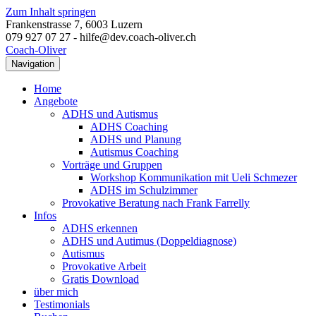
Zum Inhalt springen
Frankenstrasse 7, 6003 Luzern
079 927 07 27 - hilfe@dev.coach-oliver.ch
Coach-Oliver
Navigation
Home
Angebote
ADHS und Autismus
ADHS Coaching
ADHS und Planung
Autismus Coaching
Vorträge und Gruppen
Workshop Kommunikation mit Ueli Schmezer
ADHS im Schulzimmer
Provokative Beratung nach Frank Farrelly
Infos
ADHS erkennen
ADHS und Autimus (Doppeldiagnose)
Autismus
Provokative Arbeit
Gratis Download
über mich
Testimonials