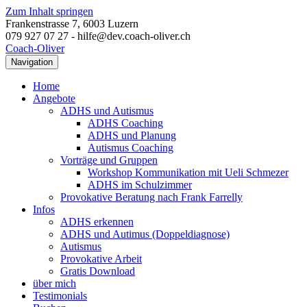
Zum Inhalt springen
Frankenstrasse 7, 6003 Luzern
079 927 07 27 - hilfe@dev.coach-oliver.ch
Coach-Oliver
Navigation
Home
Angebote
ADHS und Autismus
ADHS Coaching
ADHS und Planung
Autismus Coaching
Vorträge und Gruppen
Workshop Kommunikation mit Ueli Schmezer
ADHS im Schulzimmer
Provokative Beratung nach Frank Farrelly
Infos
ADHS erkennen
ADHS und Autimus (Doppeldiagnose)
Autismus
Provokative Arbeit
Gratis Download
über mich
Testimonials